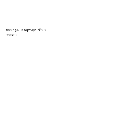
Узнать цену
Дом 13А | Квартира №20
Этаж: 4